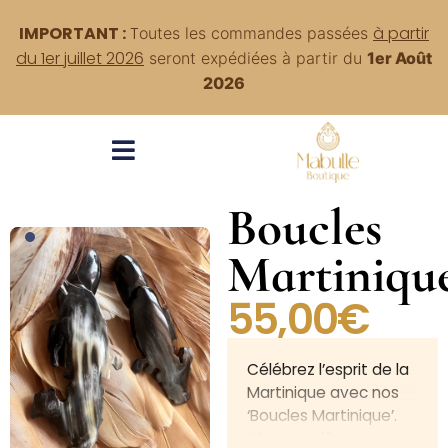
IMPORTANT :
T
à partir
outes
les commandes passées
du 1er juillet 2026
seront expédiées à partir du
1er Août
2026
Boucles
Martiniqu
55,00
€
Célébrez l’esprit de la
Martinique avec nos
‘Boucles Martinique’.
Chaque pièce est